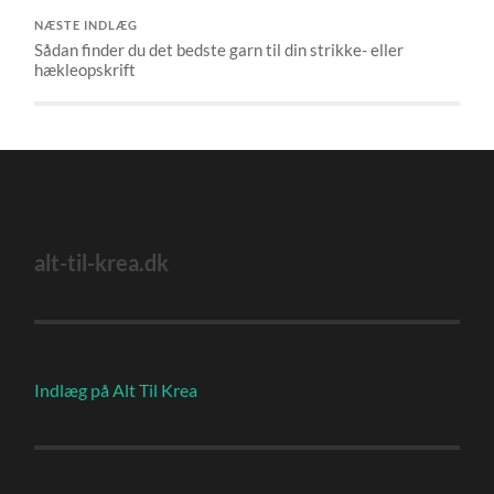
NÆSTE INDLÆG
Sådan finder du det bedste garn til din strikke- eller
hækleopskrift
alt-til-krea.dk
Indlæg på Alt Til Krea