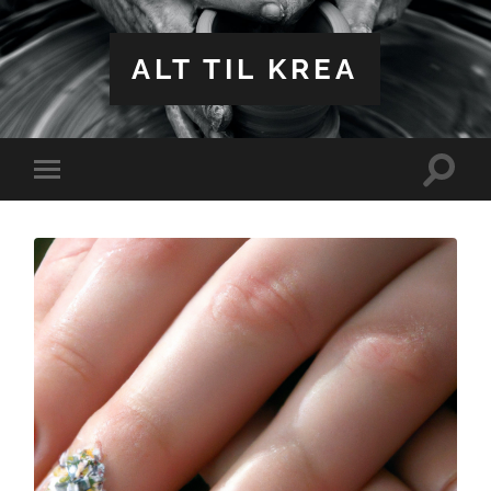
ALT TIL KREA
Toggle
Toggle
search
mobile
field
menu