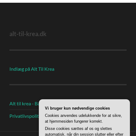
alt-til-krea.dk
Indlæg på Alt Til Krea
Alt til krea - Bag om
Vi bruger kun nødvendige cookies
Privatlivspolitik
Cookies anvendes udelukkende for at sikre,
at hjemmesiden fungerer korrekt.
Disse cookies sættes af os og slettes
automatisk, når din session slutter eller efter