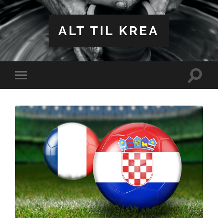
ALT TIL KREA
Toggle
Toggle
search
mobile
field
menu