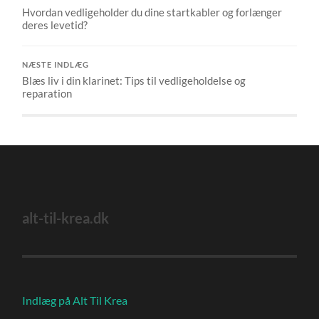
Hvordan vedligeholder du dine startkabler og forlænger
deres levetid?
NÆSTE INDLÆG
Blæs liv i din klarinet: Tips til vedligeholdelse og
reparation
alt-til-krea.dk
Indlæg på Alt Til Krea