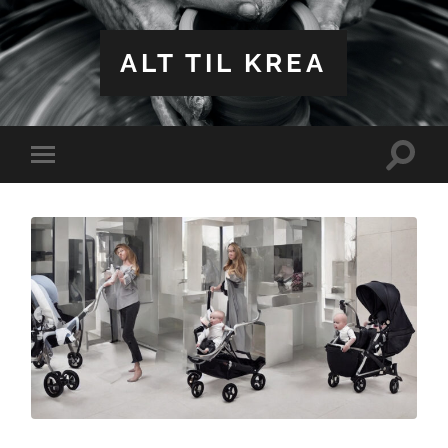
ALT TIL KREA
Toggle
Toggle
search
mobile
field
menu