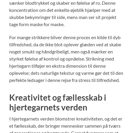
sænker blodtrykket og skaber en følelse af ro. Denne
koncentration om det enkelte øjeblik hjælper med at
skubbe bekymringer til side, mens man ser sit projekt
tage form maske for maske.
For mange strikkere bliver denne proces en kilde til dyb
tilfredshed, da de ikke blot oplever glæden ved at skabe
noget smukt og håndgribeligt, men også mærker en
styrket følelse af kontrol og opnåelse. Strikning med
hjertegarn tilføjer en ekstra dimension til denne
oplevelse; dets naturlige tekstur og varme gør det til den
perfekte ledsager i denne rejse fra stress til tilfredshed.
Kreativitet og fællesskab i
hjertegarnets verden
I hjertegarnets verden blomstrer kreativiteten, og det er
et fællesskab, der bringer mennesker sammen på tværs
af generationer og baggrunde. Garnet fungerer som et