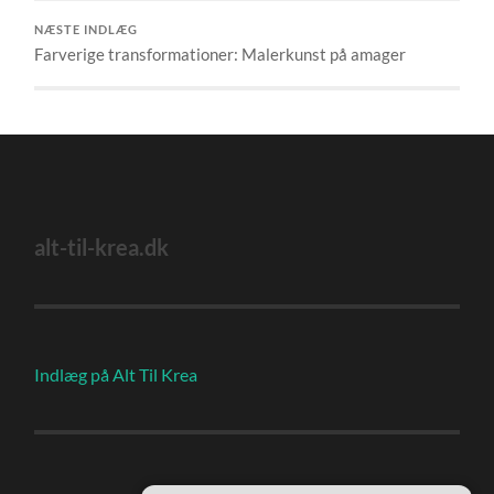
NÆSTE INDLÆG
Farverige transformationer: Malerkunst på amager
alt-til-krea.dk
Indlæg på Alt Til Krea