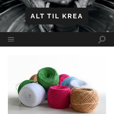
ALT TIL KREA
Toggle
Toggle
search
mobile
field
menu