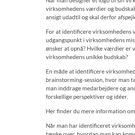
Når man designer et logo til sin vir
virksomhedens værdier og budskab
ansigt udadtil og skal derfor afsp
For at identificere virksomhedens v
udgangspunkt i virksomhedens miss
ønsker at opnå? Hvilke værdier er 
virksomhedens unikke budskab?
En måde at identificere virksomhed
brainstorming-session, hvor man t
man inddrage medarbejdere og andr
forskellige perspektiver og idéer.
Her finder du mere information o
Når man har identificeret virksomh
tænke over, hvordan man kan kommu