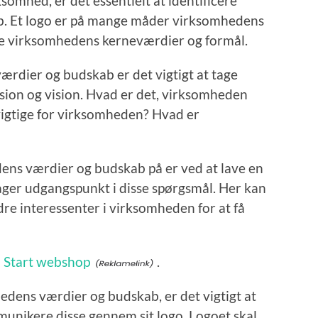
ksomhed, er det essentielt at identificere
. Et logo er på mange måder virksomhedens
ejle virksomhedens kerneværdier og formål.
ærdier og budskab er det vigtigt at tage
ion og vision. Hvad er det, virksomheden
vigtige for virksomheden? Hvad er
ens værdier og budskab på er ved at lave en
ager udgangspunkt i disse spørgsmål. Her kan
e interessenter i virksomheden for at få
m
Start webshop
.
edens værdier og budskab, er det vigtigt at
nikere disse gennem sit logo. Logoet skal