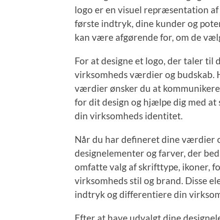
logo er en visuel repræsentation af
første indtryk, dine kunder og pote
kan være afgørende for, om de vælge
For at designe et logo, der taler til 
virksomheds værdier og budskab. Hv
værdier ønsker du at kommunikere 
for dit design og hjælpe dig med at
din virksomheds identitet.
Når du har defineret dine værdier o
designelementer og farver, der be
omfatte valg af skrifttype, ikoner, f
virksomheds stil og brand. Disse el
indtryk og differentiere din virks
Efter at have udvalgt dine designel