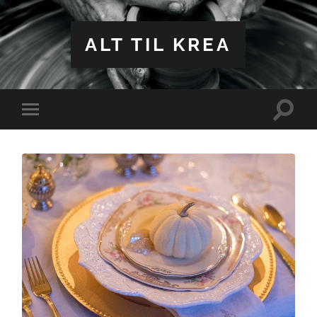
ALT TIL KREA
Toggle
Toggle
search
mobile
field
menu