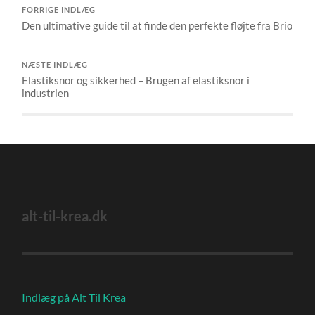
FORRIGE INDLÆG
Den ultimative guide til at finde den perfekte fløjte fra Brio
NÆSTE INDLÆG
Elastiksnor og sikkerhed – Brugen af elastiksnor i
industrien
alt-til-krea.dk
Indlæg på Alt Til Krea