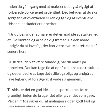
Inden du går i gang med at male, er det også vigtigt at
forberede porcelænet ordentligt. Det betyder, at du skal
sørge for, at overfladen er ren og tør, og at eventuelle
ridser eller skader er udbedret.
Når du begynder at male, er det en god idé at starte med
et lille område og arbejde dig fremad. På den måde
undgår du at lave fejl, der kan være svære at rette op på
senere hen.
Husk desuden at være tålmodig, når du maler på
porcelæn. Det kan tage tid at opnå det ønskede resultat,
og det er bedre at tage det stille og roligt og undgå at
lave fejl, end at forsøge at skynde sig igennem.
Til sidst er det en god idé at lade porcelænet tørre
grundigt, inden du bruger det eller giver det som gave.
På den måde sikrer du, at malingen sidder godt fast og
ikke falmer eller skaller af med tiden.