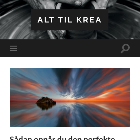
ALT TIL KREA
Toggle
Toggle
search
mobile
field
menu
Sådan opnår du den perfekte