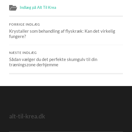
Indlæg på Alt Til Krea
FORRIGE INDLÆG
Krystaller som behandling af flyskræk: Kan det virkelig
fungere?
NÆSTE INDLÆG
Sådan vælger du det perfekte skumgulv til din
træningszone derhjemme
alt-til-krea.dk