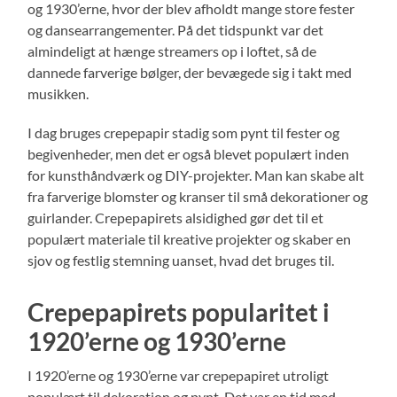
og 1930’erne, hvor der blev afholdt mange store fester
og dansearrangementer. På det tidspunkt var det
almindeligt at hænge streamers op i loftet, så de
dannede farverige bølger, der bevægede sig i takt med
musikken.
I dag bruges crepepapir stadig som pynt til fester og
begivenheder, men det er også blevet populært inden
for kunsthåndværk og DIY-projekter. Man kan skabe alt
fra farverige blomster og kranser til små dekorationer og
guirlander. Crepepapirets alsidighed gør det til et
populært materiale til kreative projekter og skaber en
sjov og festlig stemning uanset, hvad det bruges til.
Crepepapirets popularitet i
1920’erne og 1930’erne
I 1920’erne og 1930’erne var crepepapiret utroligt
populært til dekoration og pynt. Det var en tid med