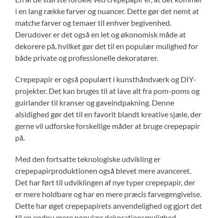
i en lang række farver og nuancer. Dette gør det nemt at
matche farver og temaer til enhver begivenhed.
Derudover er det også en let og økonomisk måde at
dekorere på, hvilket gør det til en populær mulighed for
både private og professionelle dekoratører.
Crepepapir er også populært i kunsthåndværk og DIY-
projekter. Det kan bruges til at lave alt fra pom-poms og
guirlander til kranser og gaveindpakning. Denne
alsidighed gør det til en favorit blandt kreative sjæle, der
gerne vil udforske forskellige måder at bruge crepepapir
på.
Med den fortsatte teknologiske udvikling er
crepepapirproduktionen også blevet mere avanceret.
Det har ført til udviklingen af ​​nye typer crepepapir, der
er mere holdbare og har en mere præcis farvegengivelse.
Dette har øget crepepapirets anvendelighed og gjort det
til en endnu mere populær dekorationsmulighed.