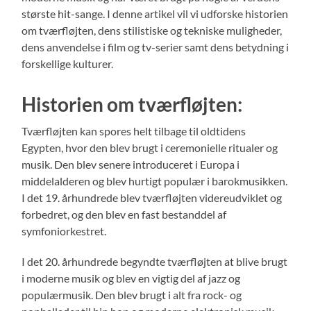
største hit-sange. I denne artikel vil vi udforske historien
om tværfløjten, dens stilistiske og tekniske muligheder,
dens anvendelse i film og tv-serier samt dens betydning i
forskellige kulturer.
Historien om tværfløjten:
Tværfløjten kan spores helt tilbage til oldtidens
Egypten, hvor den blev brugt i ceremonielle ritualer og
musik. Den blev senere introduceret i Europa i
middelalderen og blev hurtigt populær i barokmusikken.
I det 19. århundrede blev tværfløjten videreudviklet og
forbedret, og den blev en fast bestanddel af
symfoniorkestret.
I det 20. århundrede begyndte tværfløjten at blive brugt
i moderne musik og blev en vigtig del af jazz og
populærmusik. Den blev brugt i alt fra rock- og