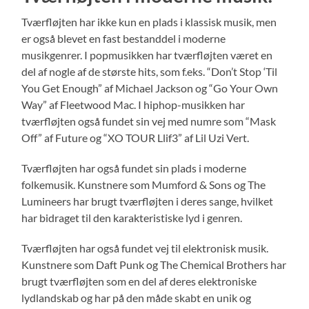
Tværfløjten har ikke kun en plads i klassisk musik, men
er også blevet en fast bestanddel i moderne
musikgenrer. I popmusikken har tværfløjten været en
del af nogle af de største hits, som f.eks. “Don’t Stop ‘Til
You Get Enough” af Michael Jackson og “Go Your Own
Way” af Fleetwood Mac. I hiphop-musikken har
tværfløjten også fundet sin vej med numre som “Mask
Off” af Future og “XO TOUR Llif3” af Lil Uzi Vert.
Tværfløjten har også fundet sin plads i moderne
folkemusik. Kunstnere som Mumford & Sons og The
Lumineers har brugt tværfløjten i deres sange, hvilket
har bidraget til den karakteristiske lyd i genren.
Tværfløjten har også fundet vej til elektronisk musik.
Kunstnere som Daft Punk og The Chemical Brothers har
brugt tværfløjten som en del af deres elektroniske
lydlandskab og har på den måde skabt en unik og