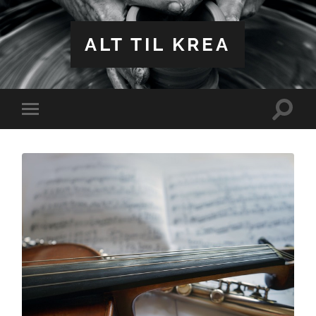
ALT TIL KREA
Toggle
Toggle
search
mobile
field
menu