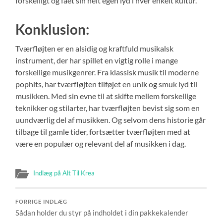
forskelligt og fået sin helt egen lyd i hver enkelt kultur.
Konklusion:
Tværfløjten er en alsidig og kraftfuld musikalsk
instrument, der har spillet en vigtig rolle i mange
forskellige musikgenrer. Fra klassisk musik til moderne
pophits, har tværfløjten tilføjet en unik og smuk lyd til
musikken. Med sin evne til at skifte mellem forskellige
teknikker og stilarter, har tværfløjten bevist sig som en
uundværlig del af musikken. Og selvom dens historie går
tilbage til gamle tider, fortsætter tværfløjten med at
være en populær og relevant del af musikken i dag.
Indlæg på Alt Til Krea
FORRIGE INDLÆG
Sådan holder du styr på indholdet i din pakkekalender