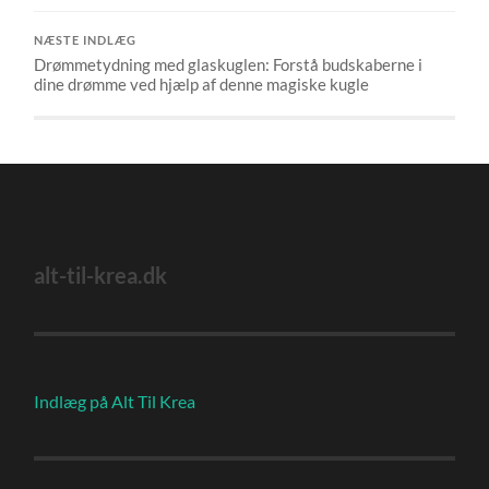
NÆSTE INDLÆG
Drømmetydning med glaskuglen: Forstå budskaberne i
dine drømme ved hjælp af denne magiske kugle
alt-til-krea.dk
Indlæg på Alt Til Krea