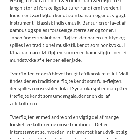
vestlig musiktradition. Tværtimod har tværfløjten en
lang historie i forskellige kulturer rundt om i verden. I
Indien er tværfløjten kendt som bansuri og er et vigtigt
instrument i klassisk indisk musik. Bansurien er lavet af
bambus og spilles i forskellige størrelser og toner. I
Japan findes shakuhachi-fløjten, der har en unik lyd og
spilles i en traditionel musikstil, kendt som honkyoku. I
Kina har man dizi-fløjten, som er en bamusfløjte med et
mundstykke af elfenben eller jade.
Tværfløjten er også blevet brugt i afrikansk musik. I Mali
findes der en traditionel fløjte kendt som fula-fløjten,
der spilles i musikstilen fula. I Sydafrika spiller man på en
træfløjte kendt som umqangala, der er en del af
zulukulturen.
Tværfløjten er med andre ord en vigtig del af mange
forskellige kulturer og musiktraditioner. Det er
interessant at se, hvordan instrumentet har udviklet sig