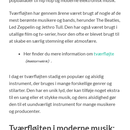
popballader til hip hop og moderne elektronisk musik.
Tværfløjten har gennem årene været brugt af nogle af de
mest berømte musikere og bands, herunder The Beatles,
Led Zeppelin og Jethro Tull. Den har også været brugt i
utallige film og tv-serier, hvor den ofte er blevet brugt til
at skabe en særlig stemning eller atmosfære.
Her finder du mere information om
tværfløjte
.
I dag er tværfløjten stadig en populær og alsidig
instrument, der bruges i mange forskellige genrer og
stilarter. Den har en unik lyd, der kan tilføje noget ekstra
til en sang eller et stykke musik, og dens alsidighed gør
den til et uundværligt instrument for mange musikere
og producenter.
Tværfløjten i moderne musik: